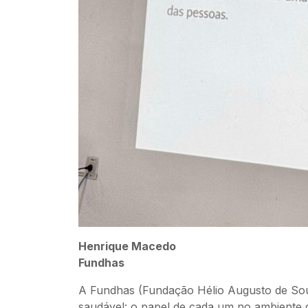
Henrique Macedo
Fundhas
A Fundhas (Fundação Hélio Augusto de Souz
saudável: o papel de cada um no ambiente d