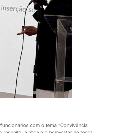
 funcionários com o tema “Convivência
respeito, a ética e o bem-estar de todos.