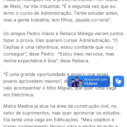
de Melo, na Vila Industrial. “É a segunda vez que eu
tento o curso de Administração. Tentei estudar antes,
mas a gente trabalha, tem filhos, aquela correria”.
Os amigos Pedro Inácio e Rebeca Melega vieram juntos
fazer a prova. Eles querem cursar Administração. “O
Cephas é uma referência, estou confiante que vou
conseguir”, disse Pedro. “Estou meio nervosa, mas
minha expectativa é boa”, disse Rebeca.
“É uma grande oportunidade e espero que esses
jovens aproveitem mesmo”, disse Adriana Martins, Ela
veio acompanhar o filho Miguel, que quer uma vaga
em Eletrônica.
Maíra Medina já atua na área da construção civil, no
setor de suprimentos, mas quer aprimorar os estudos.
Ela tenta uma vaga em Edificações. “Meu objetivo é
trazer conhecimento técnico para a minha atuação e