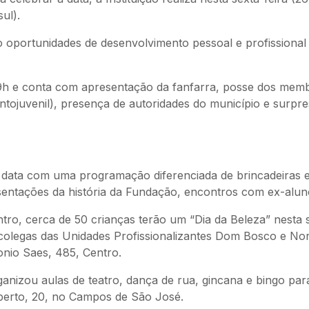
ul).
o oportunidades de desenvolvimento pessoal e profissional
 9h e conta com apresentação da fanfarra, posse dos mem
antojuvenil), presença de autoridades do município e surp
 data com uma programação diferenciada de brincadeiras 
sentações da história da Fundação, encontros com ex-alun
tro, cerca de 50 crianças terão um “Dia da Beleza” nesta s
colegas das Unidades Profissionalizantes Dom Bosco e Nort
onio Saes, 485, Centro.
ganizou aulas de teatro, dança de rua, gincana e bingo para
oberto, 20, no Campos de São José.