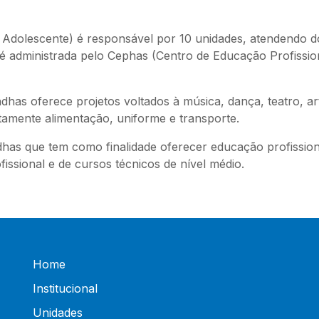
 Adolescente) é responsável por 10 unidades, atendendo d
 é administrada pelo Cephas (Centro de Educação Profissio
has oferece projetos voltados à música, dança, teatro, ar
tamente alimentação, uniforme e transporte.
as que tem como finalidade oferecer educação profissional
ssional e de cursos técnicos de nível médio.
Home
Institucional
Unidades