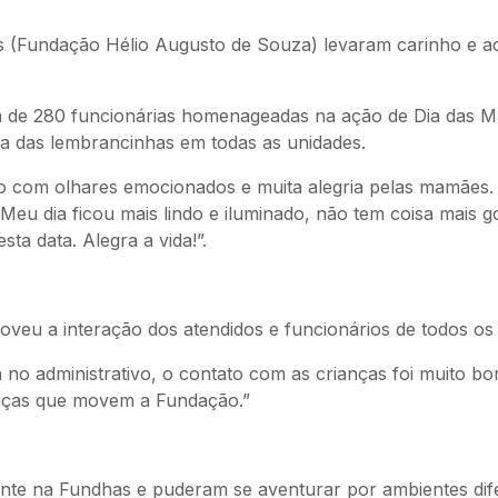
s (Fundação Hélio Augusto de Souza) levaram carinho e 
 de 280 funcionárias homenageadas na ação de Dia das Mã
ga das lembrancinhas em todas as unidades.
o com olhares emocionados e muita alegria pelas mamães. 
eu dia ficou mais lindo e iluminado, não tem coisa mais g
sta data. Alegra a vida!”.
u a interação dos atendidos e funcionários de todos os 
 no administrativo, o contato com as crianças foi muito bo
ianças que movem a Fundação.”
ente na Fundhas e puderam se aventurar por ambientes dife