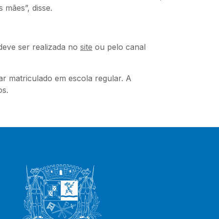
s mães”, disse.
deve ser realizada no
site
ou pelo canal
r matriculado em escola regular. A
os.