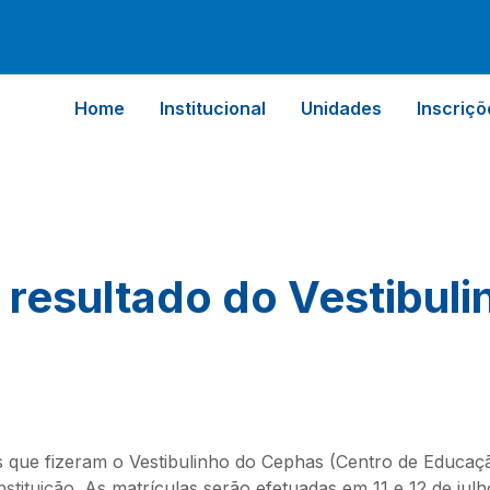
Home
Institucional
Unidades
Inscriçõ
 resultado do Vestibuli
tos que fizeram o Vestibulinho do Cephas (Centro de Educa
instituição
. As matrículas serão efetuadas em 11 e 12 de ju