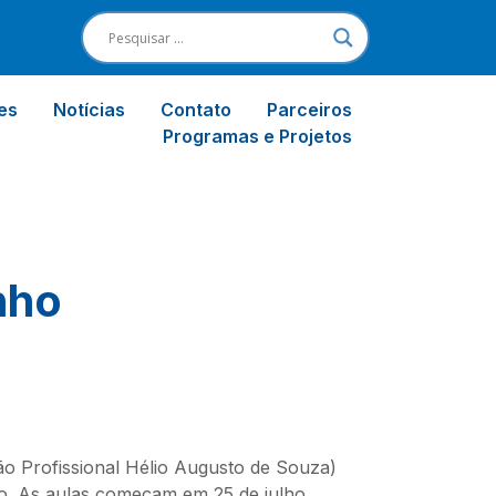
es
Notícias
Contato
Parceiros
Programas e Projetos
nho
ção Profissional Hélio Augusto de Souza)
lho. As aulas começam em 25 de julho.