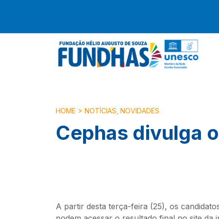
HOME
>
NOTÍCIAS
,
NOVIDADES
Cephas divulga o
A partir desta terça-feira (25), os candida
podem acessar o resultado final no
site da 