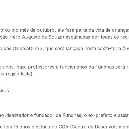
róximo mês de outubro, ele fará parte da vida de crianças
ção Hélio Augusto de Souza) espalhadas por todas as reg
ção das OlimpíaDHAS, que será lançada nesta sexta-feira 
 alunos, pais, professores e funcionários da Fundhas será 
na região leste).
MSJC
dealizador e fundador da Fundhas, o ex-prefeito e assist
ue tem 15 anos e estuda no CDA (Centro de Desenvolviment